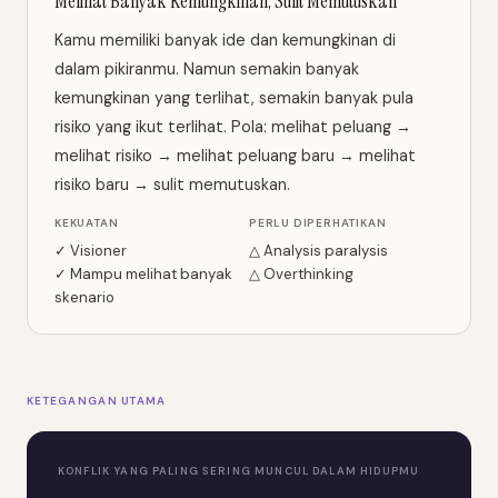
Melihat Banyak Kemungkinan, Sulit Memutuskan
Kamu memiliki banyak ide dan kemungkinan di
dalam pikiranmu. Namun semakin banyak
kemungkinan yang terlihat, semakin banyak pula
risiko yang ikut terlihat. Pola: melihat peluang →
melihat risiko → melihat peluang baru → melihat
risiko baru → sulit memutuskan.
KEKUATAN
PERLU DIPERHATIKAN
✓ Visioner
△ Analysis paralysis
✓ Mampu melihat banyak
△ Overthinking
skenario
KETEGANGAN UTAMA
KONFLIK YANG PALING SERING MUNCUL DALAM HIDUPMU