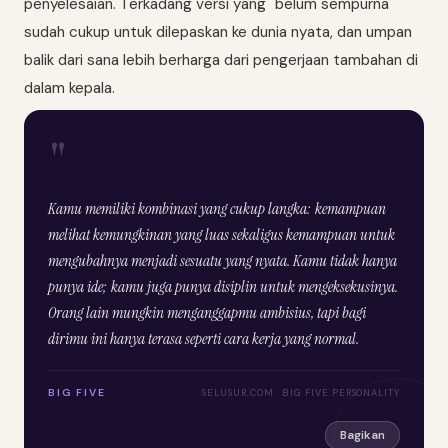
penyelesaian. Terkadang versi yang "belum sempurna"
sudah cukup untuk dilepaskan ke dunia nyata, dan umpan
balik dari sana lebih berharga dari pengerjaan tambahan di
dalam kepala.
"
Kamu memiliki kombinasi yang cukup langka: kemampuan
melihat kemungkinan yang luas sekaligus kemampuan untuk
mengubahnya menjadi sesuatu yang nyata. Kamu tidak hanya
punya ide; kamu juga punya disiplin untuk mengeksekusinya.
Orang lain mungkin menganggapmu ambisius, tapi bagi
dirimu ini hanya terasa seperti cara kerja yang normal.
BIG FIVE
SELUSUR.COM · BIG FIVE PERSONALITY
Bagikan