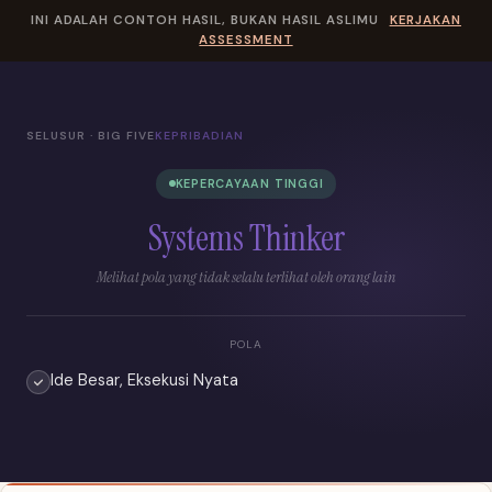
INI ADALAH CONTOH HASIL, BUKAN HASIL ASLIMU
KERJAKAN
ASSESSMENT
SELUSUR · BIG FIVE
KEPRIBADIAN
KEPERCAYAAN TINGGI
Systems Thinker
Melihat pola yang tidak selalu terlihat oleh orang lain
POLA
Ide Besar, Eksekusi Nyata