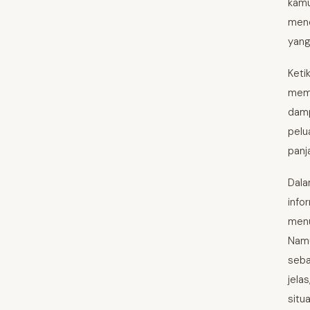
kamu
menc
yang
Keti
memi
damp
pelu
panj
Dala
info
menu
Namu
seba
jela
situ