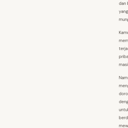
dan 
yang
mung
Kamu
mema
terj
prib
masi
Namu
meng
doro
deng
untu
berd
mewu