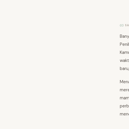
03
S
Bany
Penil
Kamu
wakt
baru
Mena
mere
mamp
perb
mene