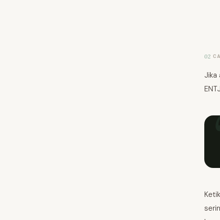
02
C
Jika
ENTJ
Keti
seri