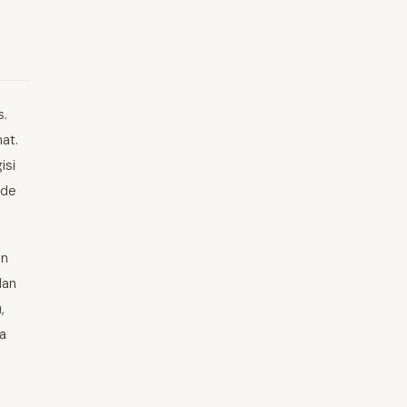
s.
hat.
isi
ide
an
dan
,
a