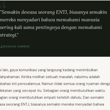
"Semakin dewasa seorang ENTJ, biasanya semakin
mereka menyadari bahwa memahami manusia
sering kali sama pentingnya dengan memahami
strategi."
BAGIKAN GAMBAR
isi lain, gaya komunikasi yang langsung kadang menimbulkan
lahpahaman. Ketika melihat sebuah masalah, nalurimu adalah
ahas inti persoalannya. Namun tidak semua orang nyaman deng
ekatan yang secepat itu. Sebagian orang membutuhkan waktu.
gian orang membutuhkan empati terlebih dahulu. Dan semakin
sa seorang ENTJ, biasanya semakin mereka menyadari bahwa