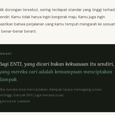
alik dorongan tersebut, sering terdapat standar yang tinggi terha
 sendiri. Kamu tidak hanya ingin bergerak maju. Kamu juga ingin
stikan bahwa perjalanan yang kamu tempuh mengarah ke sesua
 benar-benar berarti.
INSIGHT
Bagi ENTJ, yang dicari bukan kekuasaan itu sendiri,
yang mereka cari adalah kemampuan menciptakan
dampak.
Jika mereka bisa menciptakan dampak tanpa memegang posisi
tertinggi, banyak ENTJ juga merasa puas.
BAGIKAN GAMBAR