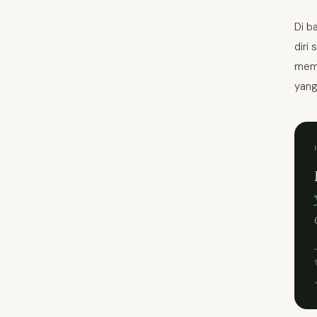
Di b
diri
mema
yang