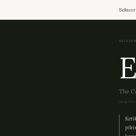
Selu
sur
SELUSUR
E
The 
Sang Pem
Keti
piki