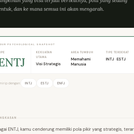
ngkinan yang bisa terjadi berikutnya, pola yang sedang
entuk, dan ke mana semua ini akan mengarah.
YOUR PSYCHOLOGICAL SNAPSHOT
IPE
KEKUATAN
AREA TUMBUH
TIPE TERDEKAT
ENTJ
UTAMA
Memahami
INTJ · ESTJ
Visi Strategis
Manusia
mirip dengan:
INTJ
ESTJ
ENFJ
INGKASAN
gai ENTJ, kamu cenderung memiliki pola pikir yang strategis, terar