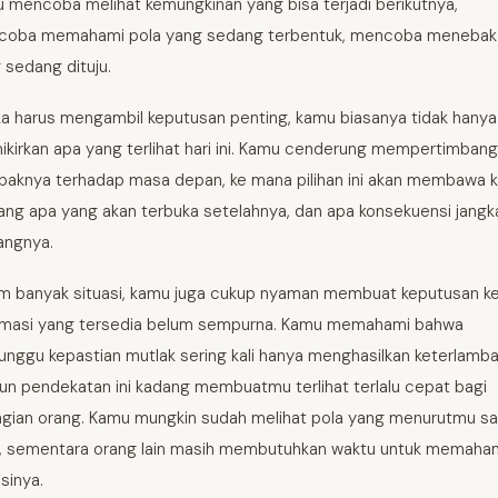
 mencoba melihat kemungkinan yang bisa terjadi berikutnya,
oba memahami pola yang sedang terbentuk, mencoba menebak
 sedang dituju.
ka harus mengambil keputusan penting, kamu biasanya tidak hanya
kirkan apa yang terlihat hari ini. Kamu cenderung mempertimban
aknya terhadap masa depan, ke mana pilihan ini akan membawa 
ang apa yang akan terbuka setelahnya, dan apa konsekuensi jangk
angnya.
m banyak situasi, kamu juga cukup nyaman membuat keputusan ke
rmasi yang tersedia belum sempurna. Kamu memahami bahwa
nggu kepastian mutlak sering kali hanya menghasilkan keterlamba
n pendekatan ini kadang membuatmu terlihat terlalu cepat bagi
gian orang. Kamu mungkin sudah melihat pola yang menurutmu s
s, sementara orang lain masih membutuhkan waktu untuk memaha
asinya.