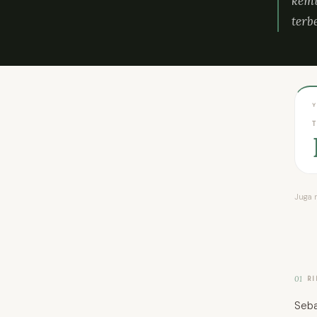
kemu
terb
T
Juga 
01
R
Seba