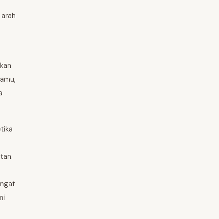
 arah
gkan
kamu,
a
tika
tan.
angat
mi