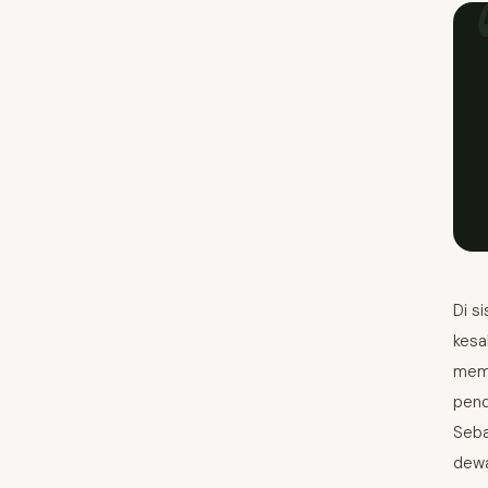
Di s
kesa
memb
pend
Seba
dewa