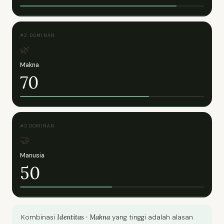
#2 DOMINAN
🌿
Makna
70
#3 DOMINAN
🤝
Manusia
50
Identitas · Makna
Kombinasi
yang tinggi adalah alasan