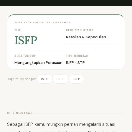
YOUR PSYCHOLOGICAL SNAPSHOT
TIPE
KEKUATAN UTAMA
ISFP
Keaslian & Kepedulian
AREA TUMBUH
TIPE TERDEKAT
Mengungkapkan Perasaan
INFP · ISTP
Juga mirip dengan:
INFP
ESFP
ISTP
01
RINGKASAN
Sebagai ISFP, kamu mungkin pernah mengalami situasi