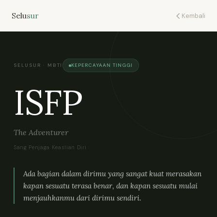
Selu
sur
Kembali
SELUSUR · MBTI
KEPERCAYAAN TINGGI
ISFP
The Adventurer
Sang Penjaga Keaslian Diri
Ada bagian dalam dirimu yang sangat kuat merasakan
kapan sesuatu terasa benar, dan kapan sesuatu mulai
menjauhkanmu dari dirimu sendiri.