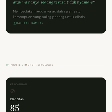
atau ini hanya sedang terasa tidak nyaman?"
Membedakan keduanya adalah salah satu
kemampuan yang paling penting untuk dilatih.
BAGIKAN GAMBAR
05
PROFIL DIMENSI PSIKOLOGIS
#1 DOMINAN
🧭
Identitas
85